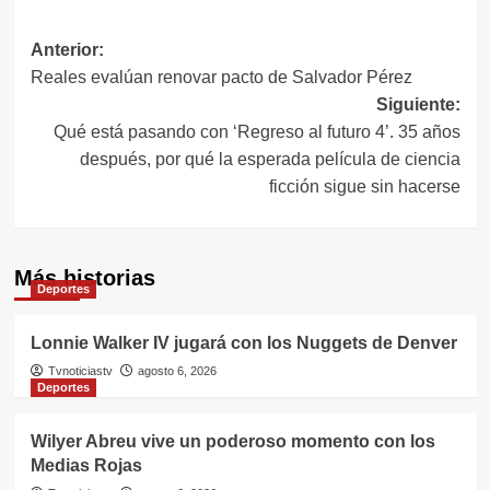
Navegación
Anterior:
Reales evalúan renovar pacto de Salvador Pérez
de
Siguiente:
entradas
Qué está pasando con ‘Regreso al futuro 4’. 35 años
después, por qué la esperada película de ciencia
ficción sigue sin hacerse
Más historias
Deportes
Lonnie Walker IV jugará con los Nuggets de Denver
Tvnoticiastv
agosto 6, 2026
Deportes
Wilyer Abreu vive un poderoso momento con los
Medias Rojas