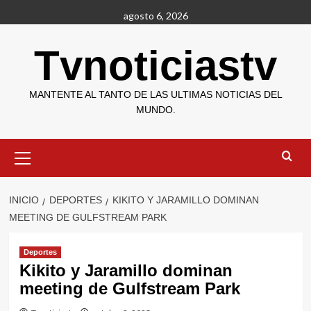
Saltar
agosto 6, 2026
al
contenido
Tvnoticiastv
MANTENTE AL TANTO DE LAS ULTIMAS NOTICIAS DEL
MUNDO.
Menú
primario
INICIO
DEPORTES
KIKITO Y JARAMILLO DOMINAN
MEETING DE GULFSTREAM PARK
Deportes
Kikito y Jaramillo dominan
meeting de Gulfstream Park