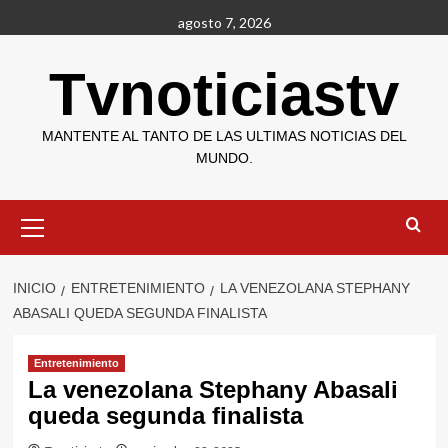
Saltar
agosto 7, 2026
al
contenido
Tvnoticiastv
MANTENTE AL TANTO DE LAS ULTIMAS NOTICIAS DEL
MUNDO.
Menú
primario
INICIO
ENTRETENIMIENTO
LA VENEZOLANA STEPHANY
ABASALI QUEDA SEGUNDA FINALISTA
Entretenimiento
La venezolana Stephany Abasali
queda segunda finalista