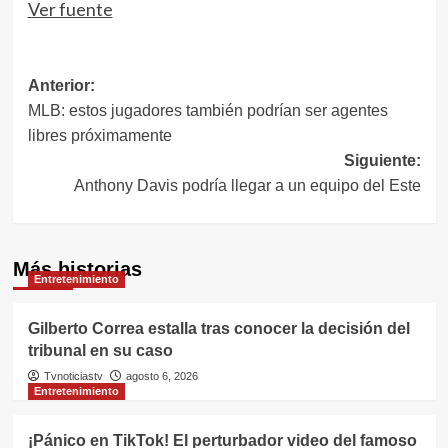
Ver fuente
Navegación
Anterior:
MLB: estos jugadores también podrían ser agentes
de
libres próximamente
entradas
Siguiente:
Anthony Davis podría llegar a un equipo del Este
Más historias
Entretenimiento
Gilberto Correa estalla tras conocer la decisión del
tribunal en su caso
Tvnoticiastv
agosto 6, 2026
Entretenimiento
¡Pánico en TikTok! El perturbador video del famoso