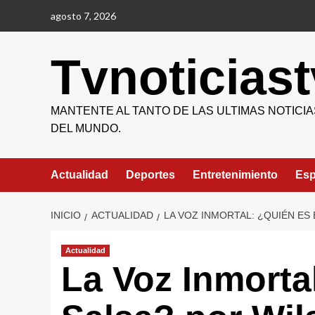
Saltar
agosto 7, 2026
al
contenido
Tvnoticiast
MANTENTE AL TANTO DE LAS ULTIMAS NOTICIA
DEL MUNDO.
Actualidad
Deportes
Entretenimiento
Esp
INICIO
ACTUALIDAD
LA VOZ INMORTAL: ¿QUIÉN ES
Actualidad
La Voz Inmorta