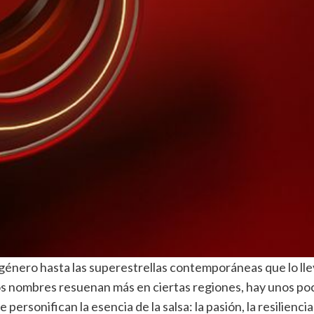
énero hasta las superestrellas contemporáneas que lo lleva
gunos nombres resuenan más en ciertas regiones, hay unos 
personifican la esencia de la salsa: la pasión, la resiliencia 