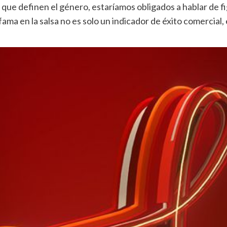
que definen el género, estaríamos obligados a hablar de f
ama en la salsa no es solo un indicador de éxito comercial,