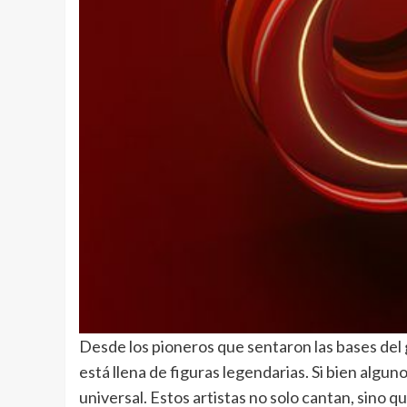
Desde los pioneros que sentaron las bases del g
está llena de figuras legendarias. Si bien al
universal. Estos artistas no solo cantan, sino que 