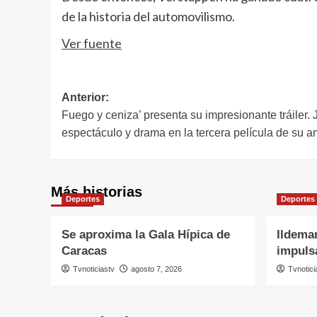
de la historia del automovilismo.
Ver fuente
Navegación
Anterior:
Fuego y ceniza’ presenta su impresionante tráile
de
espectáculo y drama en la tercera película de su a
entradas
Más historias
Deportes
Deportes
Se aproxima la Gala Hípica de
Ildema
Caracas
impuls
Tvnoticiastv
agosto 7, 2026
Tvnotici