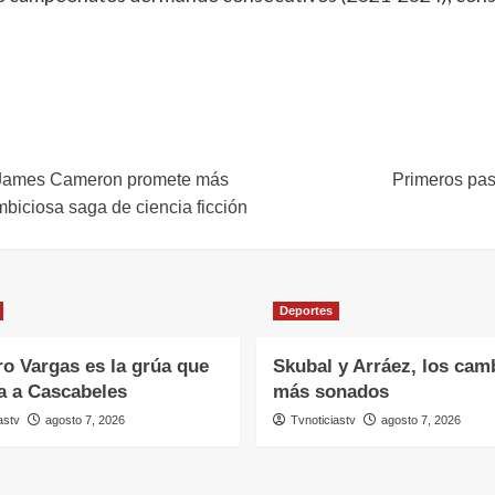
r. James Cameron promete más
Primeros paso
mbiciosa saga de ciencia ficción
Deportes
ro Vargas es la grúa que
Skubal y Arráez, los cam
a a Cascabeles
más sonados
astv
agosto 7, 2026
Tvnoticiastv
agosto 7, 2026