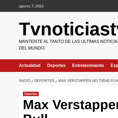
Saltar
agosto 7, 2026
al
contenido
Tvnoticiast
MANTENTE AL TANTO DE LAS ULTIMAS NOTICIA
DEL MUNDO.
Actualidad
Deportes
Entretenimiento
Esp
INICIO
DEPORTES
MAX VERSTAPPEN NO TIENE PLA
Deportes
Max Verstappen