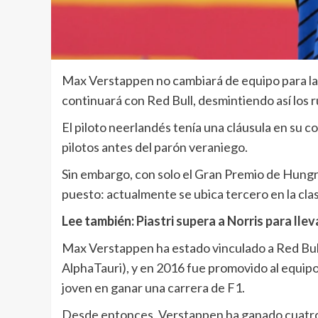
Max Verstappen no cambiará de equipo para l
continuará con Red Bull, desmintiendo así los
El piloto neerlandés tenía una cláusula en su 
pilotos antes del parón veraniego.
Sin embargo, con solo el Gran Premio de Hungr
puesto: actualmente se ubica tercero en la clas
Lee también:
Piastri supera a Norris para lle
Max Verstappen ha estado vinculado a Red Bull 
AlphaTauri), y en 2016 fue promovido al equipo
joven en ganar una carrera de F1.
Desde entonces, Verstappen ha ganado cuatr