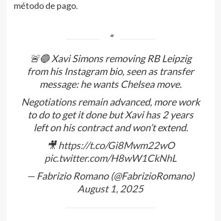
método de pago.
🚨🔵 Xavi Simons removing RB Leipzig
from his Instagram bio, seen as transfer
message: he wants Chelsea move.
Negotiations remain advanced, more work
to do to get it done but Xavi has 2 years
left on his contract and won’t extend.
🎥
https://t.co/Gi8Mwm22wO
pic.twitter.com/H8wW1CkNhL
— Fabrizio Romano (@FabrizioRomano)
August 1, 2025