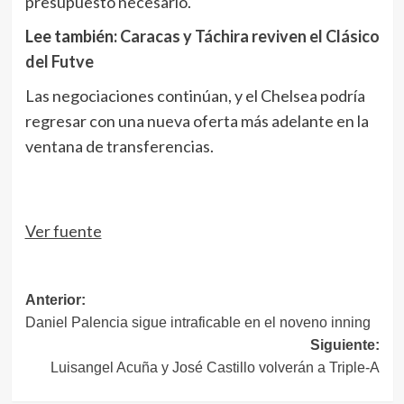
presupuesto necesario.
Lee también:
Caracas y Táchira reviven el Clásico
del Futve
Las negociaciones continúan, y el Chelsea podría
regresar con una nueva oferta más adelante en la
ventana de transferencias.
Ver fuente
Navegación
Anterior:
Daniel Palencia sigue intraficable en el noveno inning
de
Siguiente:
entradas
Luisangel Acuña y José Castillo volverán a Triple-A