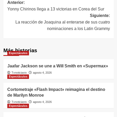
Navegación
Anterior:
Yonny Chirinos llega a 13 victorias en Corea del Sur
de
Siguiente:
entradas
La reacción de Joaquina al enterarse de sus cuatro
nominaciones a los Latin Grammy
Más historias
Espectáculos
Jaafar Jackson se une a Will Smith en «Supermax»
Tvnoticiastv
agosto 4, 2026
Espectáculos
Cortometraje «Flash Impact» reimagina el destino
de Marilyn Monroe
Tvnoticiastv
agosto 4, 2026
Espectáculos