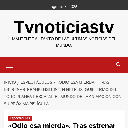
Saltar
agosto 8, 2026
al
contenido
Tvnoticiastv
MANTENTE AL TANTO DE LAS ULTIMAS NOTICIAS DEL
MUNDO.
Menú
primario
INICIO
ESPECTÁCULOS
«ODIO ESA MIERDA». TRAS
ESTRENAR ‘FRANKENSTEIN’ EN NETFLIX, GUILLERMO DEL
TORO PLANEA RESCATAR EL MUNDO DE LA ANIMACIÓN CON
SU PRÓXIMA PELÍCULA
Espectáculos
«Odio esa mierda». Tras estrenar