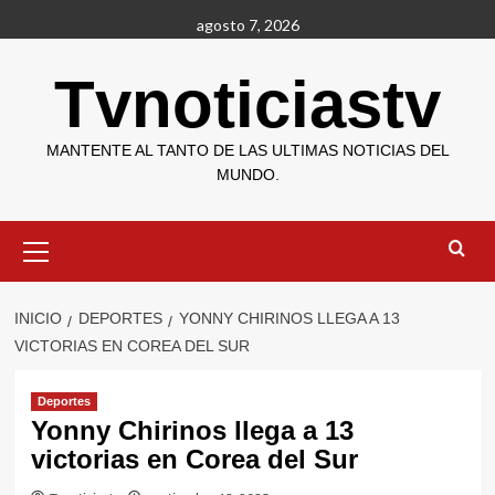
Saltar
agosto 7, 2026
al
contenido
Tvnoticiastv
MANTENTE AL TANTO DE LAS ULTIMAS NOTICIAS DEL
MUNDO.
Menú
primario
INICIO
DEPORTES
YONNY CHIRINOS LLEGA A 13
VICTORIAS EN COREA DEL SUR
Deportes
Yonny Chirinos llega a 13
victorias en Corea del Sur