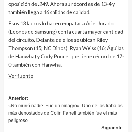
oposición de .249. Ahora su récord es de 13-4 y
también llega a 16 salidas de calidad.
Esos 13 lauros lo hacen empatar a Ariel Jurado
(Leones de Samsung) con la cuarta mayor cantidad
del circuito. Delante de ellos se ubican Riley
Thompson (15; NC Dinos), Ryan Weiss (16; Águilas
de Hanwha) y Cody Ponce, que tiene récord de 17-
0 también con Hanwha.
Ver fuente
Navegación
Anterior:
«No murió nadie. Fue un milagro». Uno de los trabajos
de
más denostados de Colin Farrell también fue el más
entradas
peligroso
Siguiente: