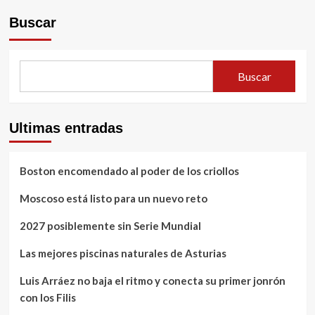
que
nació
Buscar
en
un
atasco
de
Buscar
tráfico
y
popularizó
el
Ultimas entradas
género
mecha
Boston encomendado al poder de los criollos
Moscoso está listo para un nuevo reto
2027 posiblemente sin Serie Mundial
Las mejores piscinas naturales de Asturias
Luis Arráez no baja el ritmo y conecta su primer jonrón
con los Filis