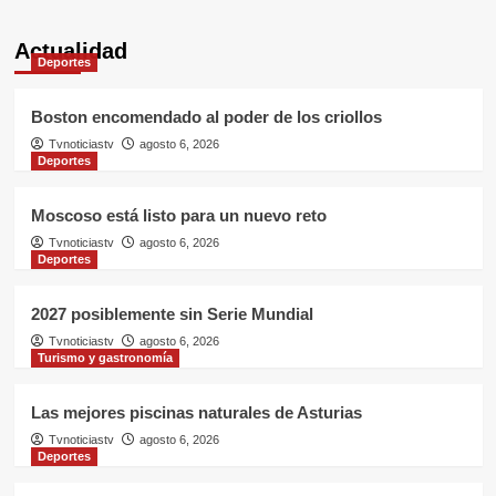
Entretenimiento
Actualidad
Deportes
los pilares de su influencia en el
diseño y la moda actual
4
Boston encomendado al poder de los criollos
Tvnoticiastv
agosto 6, 2026
Entretenimiento
Deportes
Así reaccionó Keith Urban al
enterarse de que Nicole Kidman
Moscoso está listo para un nuevo reto
tiene un nuevo romance
5
Tvnoticiastv
agosto 6, 2026
Deportes
Entretenimiento
¡Pánico en TikTok! El perturbador
video del famoso influencer Perez
2027 posiblemente sin Serie Mundial
Hilton que obligó a sus fans a pedir
Tvnoticiastv
agosto 6, 2026
1
ayuda médica
Turismo y gastronomía
Entretenimiento
Actor Mario Cimarro lanzó dura
Las mejores piscinas naturales de Asturias
acusación contra Telemundo y
Tvnoticiastv
agosto 6, 2026
advirtió que lo que hacen en su
Deportes
2
contra es ilegal en EEUU