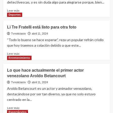
detectivescas, y es sin duda algo para alegrarse porque, bien...
Venezuela
Leer
Leer más
más
Deportes
sobre
Es
Li Tre Fratelli está listo para otra foto
una
de
Tvnoticiastv
abril 11, 2024
las
“Todo lo bueno se hace esperar”, reza un popular refrán criollo
mejores
que hoy traemos a colación debido a que este...
series
policíacas
Leer
Leer más
de
más
Entretenimiento
la
sobre
historia,
Li
Lo que hace actualmente el primer actor
y
Tre
venezolano Aroldo Betancourt
puedes
Fratelli
verla
está
Tvnoticiastv
abril 11, 2024
completa
listo
Aroldo Betancourt es un actor y animador venezolano,
en
para
destacándose por ser tan diverso, ya que no solo estuvo
streaming
otra
centrado en la...
(pero
foto
tiene
Leer
Leer más
truco)
más
Espectáculos