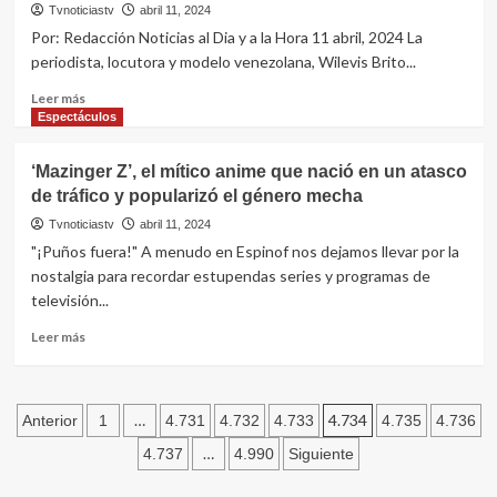
Jesse
el
Tvnoticiastv
abril 11, 2024
Pinkman
“Number
Por: Redacción Noticias al Dia y a la Hora 11 abril, 2024 La
One”
periodista, locutora y modelo venezolana, Wilevis Brito...
del
turf
Leer
Leer más
más
Espectáculos
sobre
La
‘Mazinger Z’, el mítico anime que nació en un atasco
modelo
de tráfico y popularizó el género mecha
venezolana
Wilevis
Tvnoticiastv
abril 11, 2024
Brito
"¡Puños fuera!" A menudo en Espinof nos dejamos llevar por la
murió
nostalgia para recordar estupendas series y programas de
tras
televisión...
someterse
a
Leer
Leer más
una
más
cirugía
sobre
en
‘Mazinger
Paginación
Caracas
Z’,
…
4.734
Anterior
1
4.731
4.732
4.733
4.735
4.736
el
de
…
4.737
4.990
Siguiente
mítico
anime
entradas