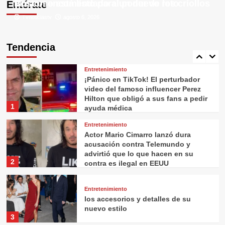
Boston encomendado al poder de los criollos
Moscoso está listo para un nuevo reto
Entérate
Tvnoticiastv
Tvnoticiastv
agosto 6, 2026
agosto 6, 2026
Entretenimiento
Así reaccionó Keith Urban al
enterarse de que Nicole Kidman
Tendencia
tiene un nuevo romance
5
Entretenimiento
¡Pánico en TikTok! El perturbador
video del famoso influencer Perez
Hilton que obligó a sus fans a pedir
1
ayuda médica
Entretenimiento
Actor Mario Cimarro lanzó dura
acusación contra Telemundo y
advirtió que lo que hacen en su
2
contra es ilegal en EEUU
Entretenimiento
los accesorios y detalles de su
nuevo estilo
3