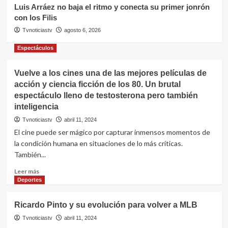
Luis Arráez no baja el ritmo y conecta su primer jonrón
Entretenimiento
con los Filis
los accesorios y detalles de su
Tvnoticiastv
agosto 6, 2026
nuevo estilo
3
Espectáculos
Entretenimiento
Vuelve a los cines una de las mejores películas de
los pilares de su influencia en el
acción y ciencia ficción de los 80. Un brutal
diseño y la moda actual
espectáculo lleno de testosterona pero también
4
inteligencia
Tvnoticiastv
abril 11, 2024
Entretenimiento
El cine puede ser mágico por capturar inmensos momentos de
Así reaccionó Keith Urban al
enterarse de que Nicole Kidman
la condición humana en situaciones de lo más críticas.
tiene un nuevo romance
También...
5
Leer
Leer más
más
Deportes
sobre
Vuelve
Ricardo Pinto y su evolución para volver a MLB
a
los
Tvnoticiastv
abril 11, 2024
cines