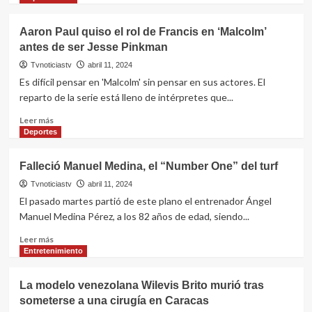
sobre
Lo
Aaron Paul quiso el rol de Francis en ‘Malcolm’
que
antes de ser Jesse Pinkman
hace
actualmente
Tvnoticiastv
abril 11, 2024
el
Es difícil pensar en 'Malcolm' sin pensar en sus actores. El
primer
reparto de la serie está lleno de intérpretes que...
actor
venezolano
Leer
Leer más
Aroldo
más
Deportes
Betancourt
sobre
Aaron
Falleció Manuel Medina, el “Number One” del turf
Paul
quiso
Tvnoticiastv
abril 11, 2024
el
El pasado martes partió de este plano el entrenador Ángel
rol
Manuel Medina Pérez, a los 82 años de edad, siendo...
de
Francis
Leer
Leer más
en
más
Entretenimiento
‘Malcolm’
sobre
antes
Falleció
La modelo venezolana Wilevis Brito murió tras
de
Manuel
someterse a una cirugía en Caracas
ser
Medina,