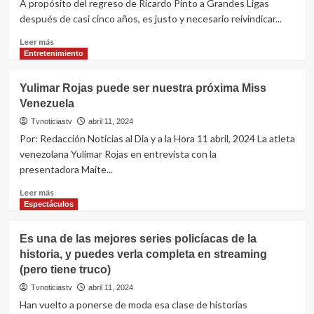
A propósito del regreso de Ricardo Pinto a Grandes Ligas
una
después de casi cinco años, es justo y necesario reivindicar...
de
las
Leer
Leer más
mejores
más
Entretenimiento
películas
sobre
de
Ricardo
Yulimar Rojas puede ser nuestra próxima Miss
acción
Pinto
Venezuela
y
y
ciencia
su
Tvnoticiastv
abril 11, 2024
ficción
evolución
Por: Redacción Noticias al Dia y a la Hora 11 abril, 2024 La atleta
de
para
venezolana Yulimar Rojas en entrevista con la
los
volver
presentadora Maite...
80.
a
Un
MLB
Leer
Leer más
brutal
más
Espectáculos
espectáculo
sobre
lleno
Yulimar
Es una de las mejores series policíacas de la
de
Rojas
testosterona
historia, y puedes verla completa en streaming
puede
pero
(pero tiene truco)
ser
también
nuestra
Tvnoticiastv
abril 11, 2024
inteligencia
próxima
Han vuelto a ponerse de moda esa clase de historias
Miss