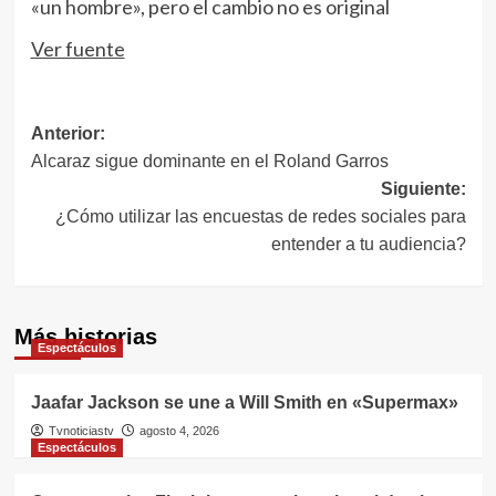
«un hombre», pero el cambio no es original
Ver fuente
Navegación
Anterior:
Alcaraz sigue dominante en el Roland Garros
de
Siguiente:
entradas
¿Cómo utilizar las encuestas de redes sociales para
entender a tu audiencia?
Más historias
Espectáculos
Jaafar Jackson se une a Will Smith en «Supermax»
Tvnoticiastv
agosto 4, 2026
Espectáculos