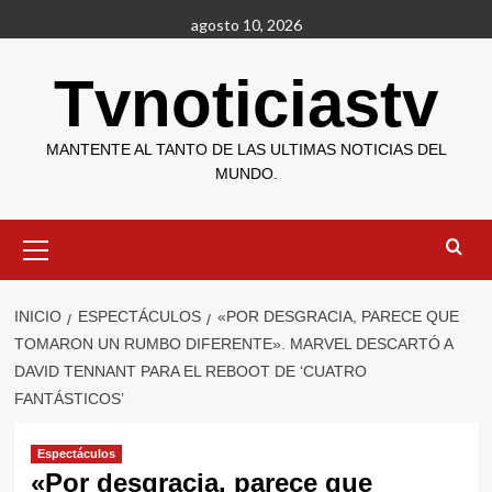
Saltar
agosto 10, 2026
al
contenido
Tvnoticiastv
MANTENTE AL TANTO DE LAS ULTIMAS NOTICIAS DEL
MUNDO.
Menú
primario
INICIO
ESPECTÁCULOS
«POR DESGRACIA, PARECE QUE
TOMARON UN RUMBO DIFERENTE». MARVEL DESCARTÓ A
DAVID TENNANT PARA EL REBOOT DE ‘CUATRO
FANTÁSTICOS’
Espectáculos
«Por desgracia, parece que