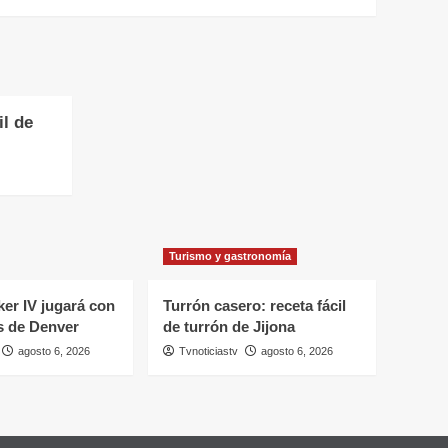
il de
Turismo y gastronomía
er IV jugará con
Turrón casero: receta fácil
s de Denver
de turrón de Jijona
agosto 6, 2026
Tvnoticiastv
agosto 6, 2026