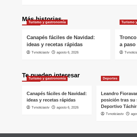
Más historias
Turismo y gastronomía
Turismo 
Canapés fáciles de Navidad:
Tronco
ideas y recetas rápidas
a paso
Tvnoticiastv
agosto 6, 2026
Tvnotici
Te pueden interesar
Turismo y gastronomía
Deportes
Canapés fáciles de Navidad:
Leandro Fioravant
ideas y recetas rápidas
posición tras su 
Deportivo Táchir
Tvnoticiastv
agosto 6, 2026
Tvnoticiastv
ago