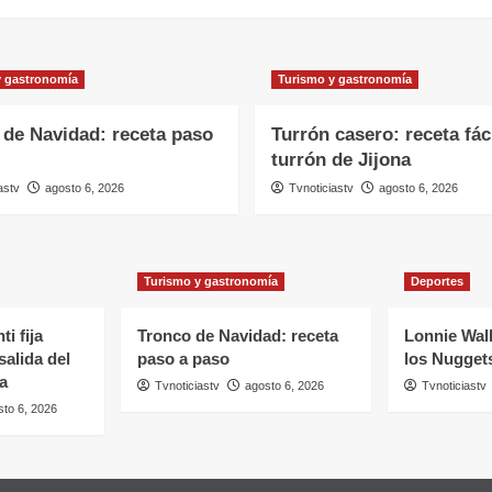
y gastronomía
Turismo y gastronomía
 de Navidad: receta paso
Turrón casero: receta fác
turrón de Jijona
astv
agosto 6, 2026
Tvnoticiastv
agosto 6, 2026
Turismo y gastronomía
Deportes
i fija
Tronco de Navidad: receta
Lonnie Walk
salida del
paso a paso
los Nugget
a
Tvnoticiastv
agosto 6, 2026
Tvnoticiastv
sto 6, 2026