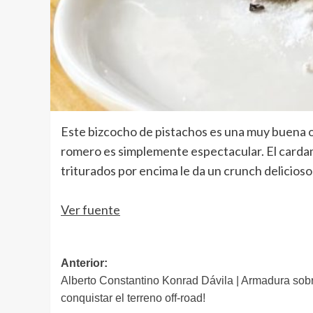
Este bizcocho de pistachos es una muy buena op
romero es simplemente espectacular. El cardamo
triturados por encima le da un crunch delicioso 
Ver fuente
Navegación
Anterior:
Alberto Constantino Konrad Dávila | Armadura sobre
de
conquistar el terreno off-road!
entradas