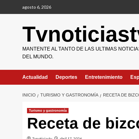
Saltar
agosto 6, 2026
al
contenido
Tvnoticiast
MANTENTE AL TANTO DE LAS ULTIMAS NOTICIA
DEL MUNDO.
Actualidad
Deportes
Entretenimiento
Esp
INICIO
TURISMO Y GASTRONOMÍA
RECETA DE BIZ
Turismo y gastronomía
Receta de bizc
Tvnoticiastv
abril 17, 2026