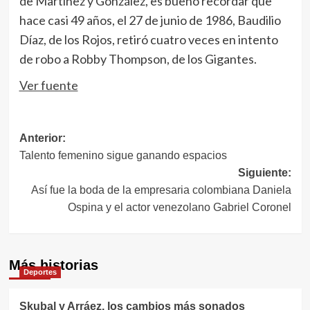
de Martínez y González, es bueno recordar que
hace casi 49 años, el 27 de junio de 1986, Baudilio
Díaz, de los Rojos, retiró cuatro veces en intento
de robo a Robby Thompson, de los Gigantes.
Ver fuente
Navegación
Anterior:
Talento femenino sigue ganando espacios
de
Siguiente:
entradas
Así fue la boda de la empresaria colombiana Daniela
Ospina y el actor venezolano Gabriel Coronel
Más historias
Deportes
Skubal y Arráez, los cambios más sonados