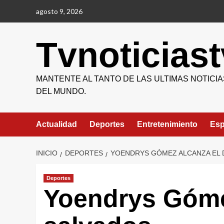
Saltar
agosto 9, 2026
al
contenido
Tvnoticiast
MANTENTE AL TANTO DE LAS ULTIMAS NOTICIA
DEL MUNDO.
Actualidad
Deportes
Entretenimiento
Esp
INICIO
DEPORTES
YOENDRYS GÓMEZ ALCANZA EL 
Deportes
Yoendrys Gómez