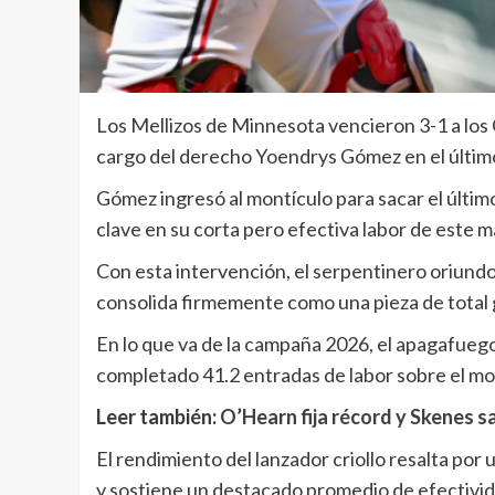
Los Mellizos de Minnesota vencieron 3-1 a los G
cargo del derecho Yoendrys Gómez en el último
Gómez ingresó al montículo para sacar el último
clave en su corta pero efectiva labor de este m
Con esta intervención, el serpentinero oriundo
consolida firmemente como una pieza de total g
En lo que va de la campaña 2026, el apagafuego
completado 41.2 entradas de labor sobre el mo
Leer también:
O’Hearn fija récord y Skenes sa
El rendimiento del lanzador criollo resalta por
y sostiene un destacado promedio de efectivida