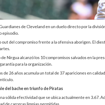
uardianes de Cleveland en un duelo directo por la división
 episodio.
 out del compromiso frente a la ofensiva aborigen. El dies
artes.
 de Nirgua alcanzó los 10 compromisos salvados en la pres
arantía para la organización.
s de 26 años acumula un total de 37 apariciones en calidad
ntículo.
le del bache en triunfo de Piratas
 una sólida efectividad que se ubica actualmente en 3.67. 
d de carreras limpias permitidas.