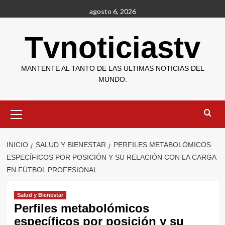
Saltar
agosto 6, 2026
al
contenido
Tvnoticiastv
MANTENTE AL TANTO DE LAS ULTIMAS NOTICIAS DEL
MUNDO.
Menú
primario
INICIO
SALUD Y BIENESTAR
PERFILES METABOLÓMICOS
ESPECÍFICOS POR POSICIÓN Y SU RELACIÓN CON LA CARGA
EN FÚTBOL PROFESIONAL
Salud y Bienestar
Perfiles metabolómicos
específicos por posición y su