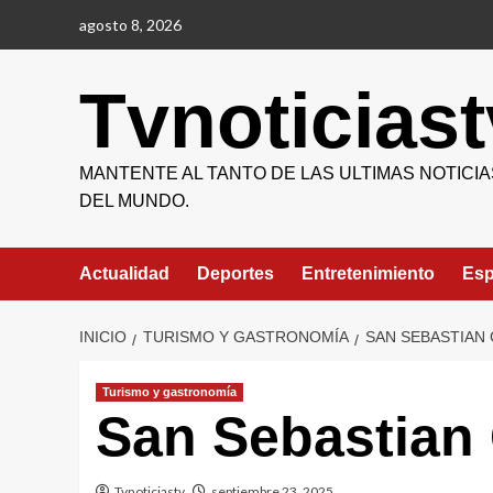
Saltar
agosto 8, 2026
al
contenido
Tvnoticiast
MANTENTE AL TANTO DE LAS ULTIMAS NOTICIA
DEL MUNDO.
Actualidad
Deportes
Entretenimiento
Esp
INICIO
TURISMO Y GASTRONOMÍA
SAN SEBASTIAN 
Turismo y gastronomía
San Sebastian 
Tvnoticiastv
septiembre 23, 2025