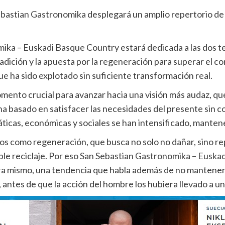
ebastian Gastronomika
desplegará un amplio repertorio de 
mika – Euskadi Basque Country estará dedicada a las dos 
radición y la apuesta por la regeneración para superar el 
ue ha sido explotado sin suficiente transformación real.
ento crucial para avanzar hacia una visión más audaz, que 
ha basado en satisfacer las necesidades del presente sin 
ticas, económicas y sociales se han intensificado, mantener
s como regeneración, que busca no solo no dañar, sino rep
ple reciclaje. Por eso
San Sebastian Gastronomika – Euska
a mismo, una tendencia que habla además de no mantener 
 antes de que la acción del hombre los hubiera llevado a una